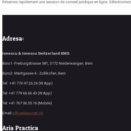
Réservez rapidement une session de conseil juridique en ligne. Sélectionnez l
Adresa:
Ionescu & Ionescu Switzerland KMG
Büro1 -Freiburgstrasse 581, 3172 Niederwangen, Bern
Büro2- Märitgasse 4.- Zollikofen, Bern
Tel: +41 776 97.26.26 (W.App)
Tel: +41 779 66.66.43 (W.App)
Tel: +41 767 06.55.16 (Mobile)
Email:
office@avocati.ch
Aria Practica