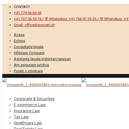
CONTACT:
+41.779.66.66.43
+41.767.06.55.16 / 💬 WhatsApp: +41.766.97.26.26 / 💬 WhatsApp: +4
Email: office@avocati.ch
Acasa
Echipa
Consultatie legala
Infiintare Companii
Asistenta legala instiintari/sesizari
Am asigurare juridica
Puneti o intrebare
Corporate & Securities
E-commerce Law
Insurance Law
Tax Law
Healthcare Law