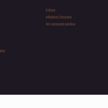
Echipa
Infiintare Companii
Am asigurare juridica
etia