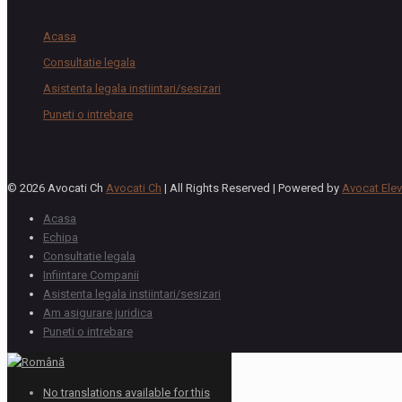
Acasa
Consultatie legala
Asistenta legala instiintari/sesizari
Puneti o intrebare
© 2026 Avocati Ch
Avocati Ch
| All Rights Reserved | Powered by
Avocat Elev
Acasa
Echipa
Consultatie legala
Infiintare Companii
Asistenta legala instiintari/sesizari
Am asigurare juridica
Puneti o intrebare
No translations available for this