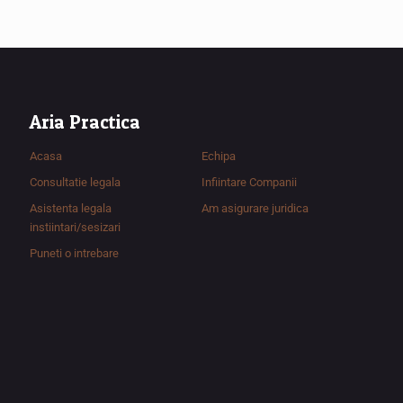
Aria Practica
Acasa
Echipa
Consultatie legala
Infiintare Companii
Asistenta legala
Am asigurare juridica
instiintari/sesizari
Puneti o intrebare