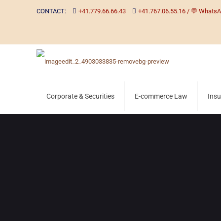
CONTACT:
+41.779.66.66.43
+41.767.06.55.16 / 💬 WhatsA
Corporate & Securities
E-commerce Law
Ins