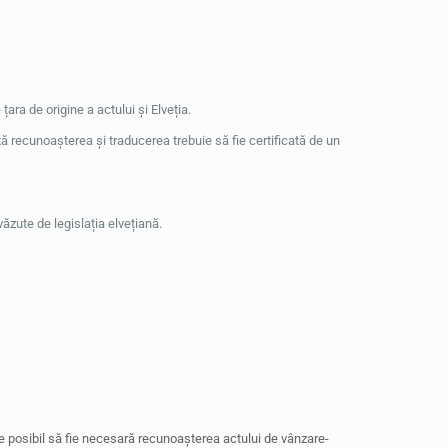
 țara de origine a actului și Elveția.
cită recunoașterea și traducerea trebuie să fie certificată de un
ăzute de legislația elvețiană.
este posibil să fie necesară recunoașterea actului de vânzare-