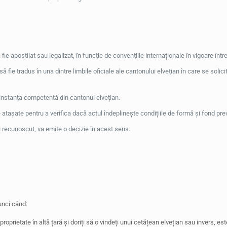
 fie apostilat sau legalizat, în funcție de convențiile internaționale în vigoare între
să fie tradus în una dintre limbile oficiale ale cantonului elvețian în care se soli
nstanța competentă din cantonul elvețian.
tașate pentru a verifica dacă actul îndeplinește condițiile de formă și fond prev
 recunoscut, va emite o decizie în acest sens.
unci când:
 proprietate în altă țară și doriți să o vindeți unui cetățean elvețian sau invers, 