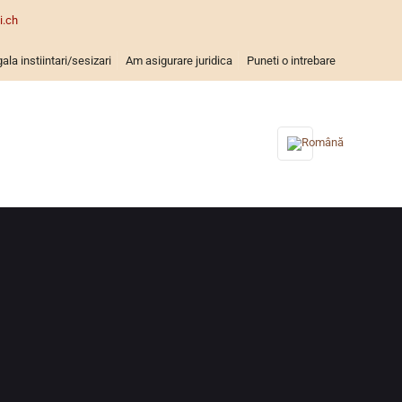
i.ch
ala instiintari/sesizari
Am asigurare juridica
Puneti o intrebare