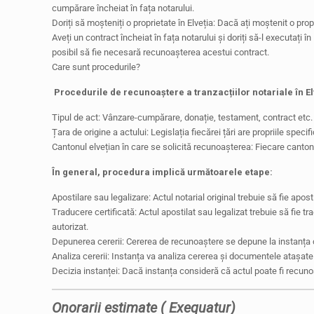
cumpărare încheiat în fața notarului.
Doriți să moșteniți o proprietate în Elveția: Dacă ați moștenit o pro
Aveți un contract încheiat în fața notarului și doriți să-l executați î
posibil să fie necesară recunoașterea acestui contract.
Care sunt procedurile?
Procedurile de recunoaștere a tranzacțiilor notariale în Elv
Tipul de act: Vânzare-cumpărare, donație, testament, contract etc.
Țara de origine a actului: Legislația fiecărei țări are propriile specific
Cantonul elvețian în care se solicită recunoașterea: Fiecare canton a
În general, procedura implică următoarele etape:
Apostilare sau legalizare: Actul notarial original trebuie să fie aposti
Traducere certificată: Actul apostilat sau legalizat trebuie să fie tr
autorizat.
Depunerea cererii: Cererea de recunoaștere se depune la instanța 
Analiza cererii: Instanța va analiza cererea și documentele atașate 
Decizia instanței: Dacă instanța consideră că actul poate fi recuno
Onorarii estimate ( Exequatur)