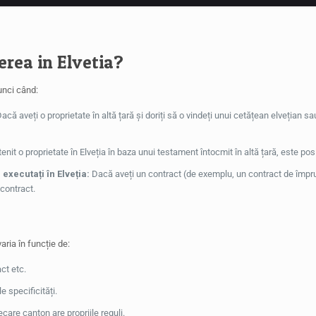
rea in Elvetia?
unci când:
acă aveți o proprietate în altă țară și doriți să o vindeți unui cetățean elvețian 
nit o proprietate în Elveția în baza unui testament întocmit în altă țară, este po
 executați în Elveția:
Dacă aveți un contract (de exemplu, un contract de împrumut
 contract.
aria în funcție de:
ct etc.
le specificități.
ecare canton are propriile reguli.