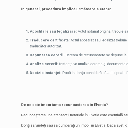
În general, procedura implică următoarele etape:
Apostilare sau legalizare:
Actul notarial original trebuie să
Traducere certificată:
Actul apostilat sau legalizat trebuie 
traducător autorizat.
Depunerea cererii:
Cererea de recunoaștere se depune la i
Analiza cererii:
Instanța va analiza cererea și documentele a
Decizia instanței:
Dacă instanța consideră că actul poate fi
De ce este importanta recunoasterea in Elvetia?
Recunoașterea unei tranzacții notariale în Elveția este esențială at
Doriți să vindeți sau să cumpărați un imobil în Elveția: Dacă aveți o