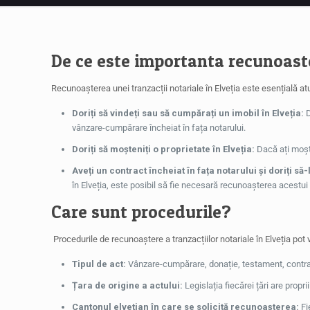
De ce este importanta recunoaste
Recunoașterea unei tranzacții notariale în Elveția este esențială at
Doriți să vindeți sau să cumpărați un imobil în Elveția:
D
vânzare-cumpărare încheiat în fața notarului.
Doriți să moșteniți o proprietate în Elveția:
Dacă ați moște
Aveți un contract încheiat în fața notarului și doriți să-l
în Elveția, este posibil să fie necesară recunoașterea acestui
Care sunt procedurile?
Procedurile de recunoaștere a tranzacțiilor notariale în Elveția pot v
Tipul de act:
Vânzare-cumpărare, donație, testament, contra
Țara de origine a actului:
Legislația fiecărei țări are proprii
Cantonul elvețian în care se solicită recunoașterea:
Fi