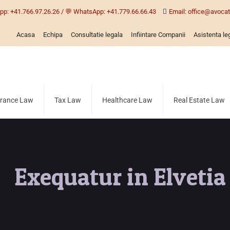
pp: +41.766.97.26.26 / 💬 WhatsApp: +41.779.66.66.43
Email: office@avocat
Acasa
Echipa
Consultatie legala
Infiintare Companii
Asistenta leg
urance Law
Tax Law
Healthcare Law
Real Estate Law
Exequatur in Elvetia