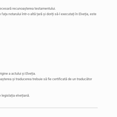
ie necesară recunoașterea testamentului.
ța notarului într-o altă țară și doriți să-l executați în Elveția, este
igine a actului și Elveția.
noașterea și traducerea trebuie să fie certificată de un traducător
legislația elvețiană.