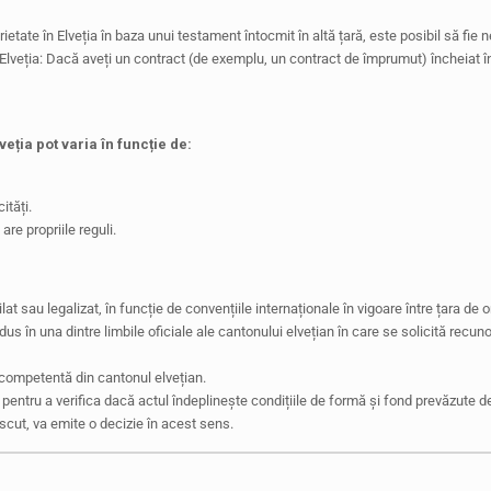
prietate în Elveția în baza unui testament întocmit în altă țară, este posibil să f
n Elveția: Dacă aveți un contract (de exemplu, un contract de împrumut) încheiat în fa
eția pot varia în funcție de:
ități.
re propriile reguli.
lat sau legalizat, în funcție de convențiile internaționale în vigoare între țara de or
adus în una dintre limbile oficiale ale cantonului elvețian în care se solicită recu
competentă din cantonul elvețian.
pentru a verifica dacă actul îndeplinește condițiile de formă și fond prevăzute de 
scut, va emite o decizie în acest sens.